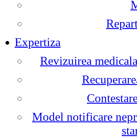
M
Repart
Expertiza
Revizuirea medicala 
Recuperarea
Contestare
Model notificare nepr
sta