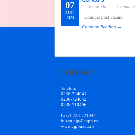
07
by admin
Comments
AUG.
Concurs post vacant
2024
Continue Reading →
Telefon:
0238-724041
0238-724042
0238-710496
Fax: 0238-721047
buzau.cjp@cnpp.ro
www.cjpbuzau.ro