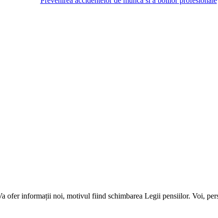
Prevenirea accidentelor de munca si a bolilor profesionale
fer informații noi, motivul fiind schimbarea Legii pensiilor. Voi, pers