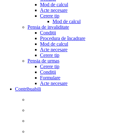
Mod de calcul
Acte necesare
Cerere tip
Mod de calcul
Pensia de invaliditate
Condiţii
Procedura de încadrare
Mod de calcul
Acte necesare
Cerere tip
Pensia de urmas
Cerere tip
Condiţii
Formulare
Acte necesare
Contribuabili