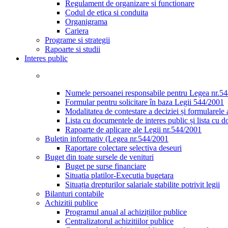
Regulament de organizare si functionare
Codul de etica si conduita
Organigrama
Cariera
Programe si strategii
Rapoarte si studii
Interes public
Numele persoanei responsabile pentru Legea nr.5
Formular pentru solicitare în baza Legii 544/2001
Modalitatea de contestare a deciziei și formularele 
Lista cu documentele de interes public și lista cu 
Rapoarte de aplicare ale Legii nr.544/2001
Buletin informativ (Legea nr.544/2001
Raportare colectare selectiva deseuri
Buget din toate sursele de venituri
Buget pe surse financiare
Situatia platilor-Executia bugetara
Situația drepturilor salariale stabilite potrivit legii
Bilanturi contabile
Achizitii publice
Programul anual al achizițiilor publice
Centralizatorul achizitiilor publice