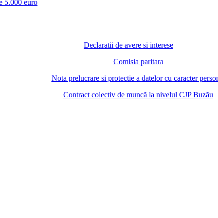
te 5.000 euro
Declaratii de avere si interese
Comisia paritara
Nota prelucrare si protectie a datelor cu caracter perso
Contract colectiv de muncă la nivelul CJP Buzău