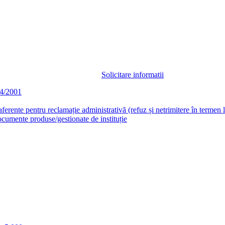
Solicitare informatii
44/2001
aferente pentru reclamație administrativă (refuz și netrimitere în termen 
documente produse/gestionate de instituție