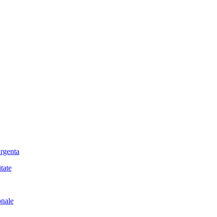
urgenta
tate
onale