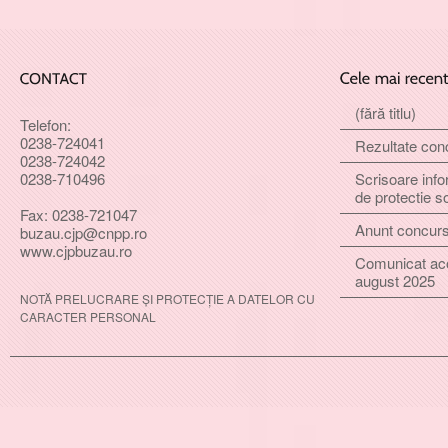
(fără titlu)
Telefon:
0238-724041
Rezultate con
0238-724042
Scrisoare info
0238-710496
de protectie s
Fax: 0238-721047
Anunt concur
buzau.cjp@cnpp.ro
www.cjpbuzau.ro
Comunicat ac
august 2025
NOTĂ PRELUCRARE ȘI PROTECȚIE A DATELOR CU
CARACTER PERSONAL