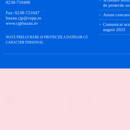
0238-710496
de protectie so
Fax: 0238-721047
Anunt concurs
buzau.cjp@cnpp.ro
www.cjpbuzau.ro
Comunicat aco
august 2025
NOTĂ PRELUCRARE ȘI PROTECȚIE A DATELOR CU
CARACTER PERSONAL