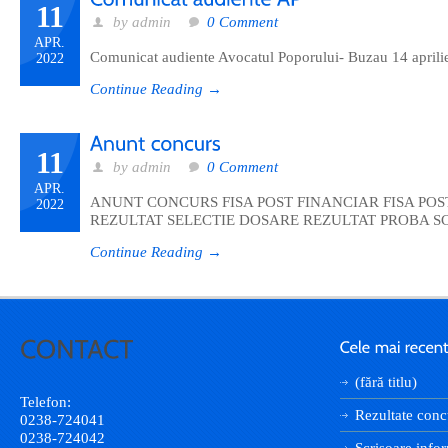
11
by admin
0 Comment
APR.
Comunicat audiente Avocatul Poporului- Buzau 14 aprili
2022
Continue Reading →
11
by admin
0 Comment
APR.
ANUNT CONCURS FISA POST FINANCIAR FISA POST
2022
REZULTAT SELECTIE DOSARE REZULTAT PROBA S
Continue Reading →
(fără titlu)
Telefon:
Rezultate conc
0238-724041
0238-724042
Scrisoare infor