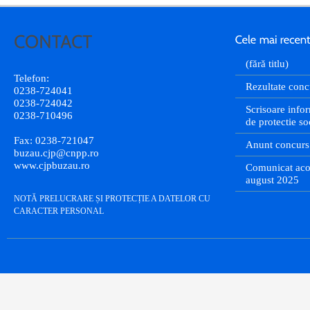
(fără titlu)
Telefon:
Rezultate conc
0238-724041
0238-724042
Scrisoare infor
0238-710496
de protectie so
Fax: 0238-721047
Anunt concurs
buzau.cjp@cnpp.ro
www.cjpbuzau.ro
Comunicat aco
august 2025
NOTĂ PRELUCRARE ȘI PROTECȚIE A DATELOR CU
CARACTER PERSONAL