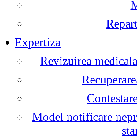
M
Repart
Expertiza
Revizuirea medicala 
Recuperarea
Contestare
Model notificare nepr
sta