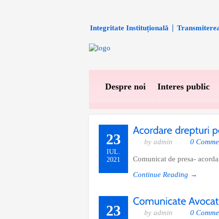
Integritate Instituțională
Transmiterea 
Despre noi
Interes public
23
by admin
0 Comme
IUL.
Comunicat de presa- acordare
2021
Continue Reading →
23
by admin
0 Comme