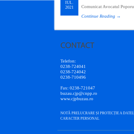
IUL.
Comunicat Avocatul Poporulu
2021
Continue Reading →
Telefon:
0238-724041
0238-724042
0238-710496
Fax: 0238-721047
buzau.cjp@cnpp.ro
www.cjpbuzau.ro
NOTĂ PRELUCRARE ȘI PROTECȚIE A DATE
CARACTER PERSONAL