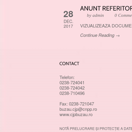
28
by admin
0 Comme
DEC.
VIZUALIZEAZA DOCUME
2017
Continue Reading →
Telefon:
0238-724041
0238-724042
0238-710496
Fax: 0238-721047
buzau.cjp@cnpp.ro
www.cjpbuzau.ro
NOTĂ PRELUCRARE ȘI PROTECȚIE A DAT