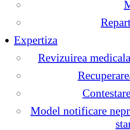
M
Repart
Expertiza
Revizuirea medicala 
Recuperarea
Contestare
Model notificare nepr
sta