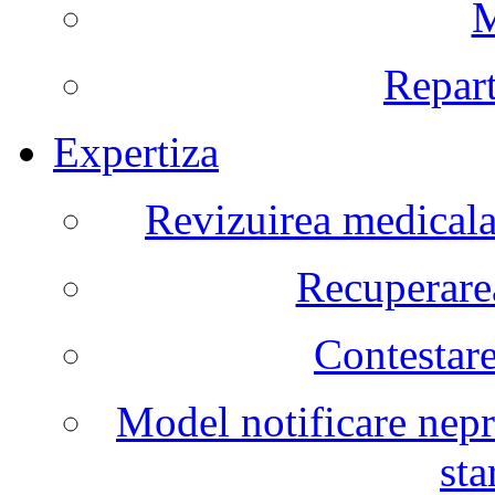
M
Repart
Expertiza
Revizuirea medicala 
Recuperarea
Contestare
Model notificare nepr
sta