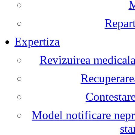
M
Repart
Expertiza
Revizuirea medicala 
Recuperarea
Contestare
Model notificare nepr
sta