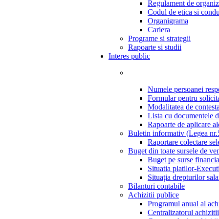
Regulament de organiza
Codul de etica si condu
Organigrama
Cariera
Programe si strategii
Rapoarte si studii
Interes public
Numele persoanei resp
Formular pentru solici
Modalitatea de contestar
Lista cu documentele de
Rapoarte de aplicare a
Buletin informativ (Legea nr
Raportare colectare sel
Buget din toate sursele de ven
Buget pe surse financi
Situatia platilor-Execu
Situația drepturilor salar
Bilanturi contabile
Achizitii publice
Programul anual al achi
Centralizatorul achiziti