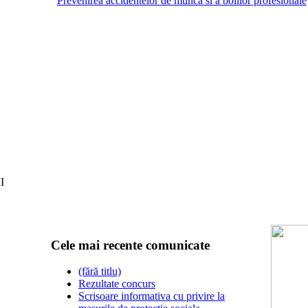
Prevenirea accidentelor de munca si a bolilor profesionale
I
Cele mai recente comunicate
(fără titlu)
Rezultate concurs
Scrisoare informativa cu privire la