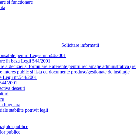
re si functionare
ita
Solicitare informatii
onsabile pentru Legea nr.544/2001
tare în baza Legii 544/2001
e a deciziei și formularele aferente pentru reclamație administrativă (ref
 interes public și lista cu documente produse/gestionate de instituție
le Legii nr.544/2001
.544/2001
ectiva deseuri
ituri
are
tia bugetara
iale stabilite potrivit legii
zițiilor publice
ilor publice