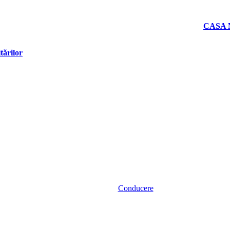
CASA 
tărilor
Conducere