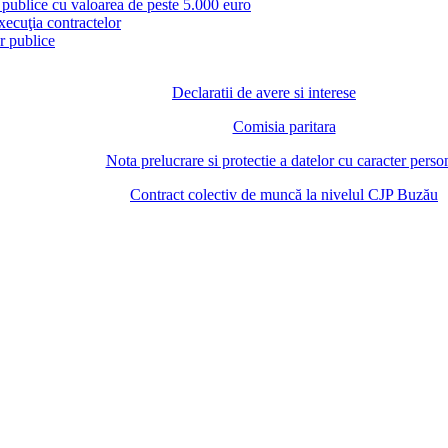
i publice cu valoarea de peste 5.000 euro
ecuţia contractelor
or publice
Declaratii de avere si interese
Comisia paritara
Nota prelucrare si protectie a datelor cu caracter perso
Contract colectiv de muncă la nivelul CJP Buzău