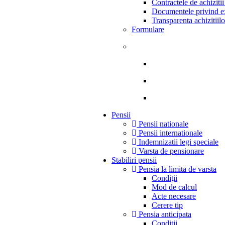
Contractele de achiziti
Documentele privind ex
Transparenta achizitiil
Formulare
Pensii
Pensii nationale
Pensii internationale
Indemnizatii legi speciale
Varsta de pensionare
Stabiliri pensii
Pensia la limita de varsta
Condiţii
Mod de calcul
Acte necesare
Cerere tip
Pensia anticipata
Condiţii