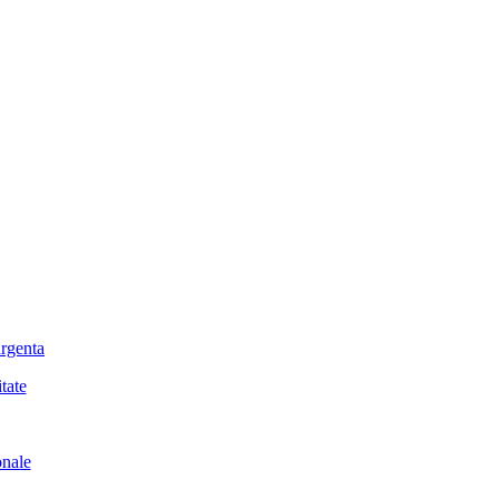
urgenta
tate
onale